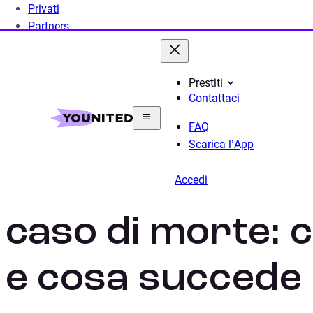
Privati
Partners
Prestiti
Contattaci
Home
Prestito Personale
Cessione del Quinto
FAQ
Scarica l’App
Cessione del qui
Accedi
caso di morte: 
e cosa succede