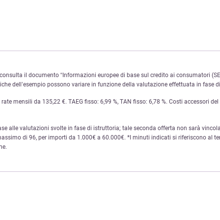
onsulta il documento “Informazioni europee di base sul credito ai consumatori (SEC
e dell’esempio possono variare in funzione della valutazione effettuata in fase di 
te mensili da 135,22 €. TAEG fisso: 6,99 %, TAN fisso: 6,78 %. Costi accessori del se
base alle valutazioni svolte in fase di istruttoria; tale seconda offerta non sarà vincola
ssimo di 96, per importi da 1.000€ a 60.000€. *I minuti indicati si riferiscono al te
ne.