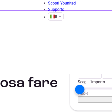
Scopri Younited
Supporto
It
Guide alla Cessione del quinto
Cessione del Quinto in caso di
nto in
Scegli il progetto
Liquidità
Aut
cosa fare
Scegli l'importo
1.000 €