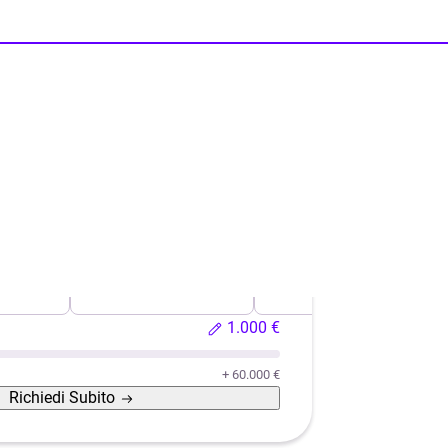
 morte
o usata
Ristrutturazione casa
Efficientamento energeti
1.000 €
+ 60.000 €
Richiedi
Subito