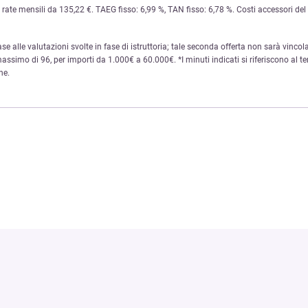
te mensili da 135,22 €. TAEG fisso: 6,99 %, TAN fisso: 6,78 %. Costi accessori del se
base alle valutazioni svolte in fase di istruttoria; tale seconda offerta non sarà vincola
ssimo di 96, per importi da 1.000€ a 60.000€. *I minuti indicati si riferiscono al te
ne.