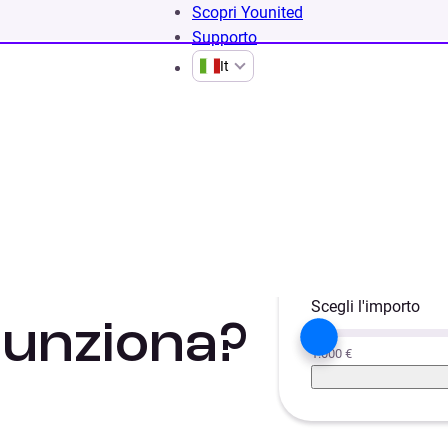
Scopri Younited
Supporto
It
Scegli il progetto
ul
Liquidità
Aut
Scegli l'importo
funziona?
1.000 €