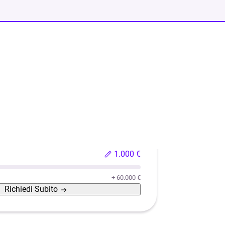
o usata
Ristrutturazione casa
Efficientamento energeti
1.000 €
+ 60.000 €
Richiedi
Subito