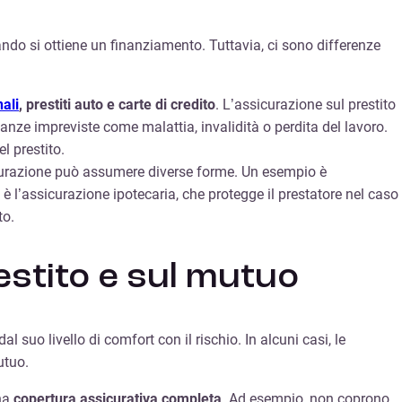
ndo si ottiene un finanziamento. Tuttavia, ci sono differenze
nali
, prestiti auto e carte di credito
. L’assicurazione sul prestito
stanze impreviste come malattia, invalidità o perdita del lavoro.
l prestito.
icurazione può assumere diverse forme. Un esempio è
 è l’assicurazione ipotecaria, che protegge il prestatore nel caso
to.
stito e sul mutuo
dal suo livello di comfort con il rischio. In alcuni casi, le
utuo.
una
copertura assicurativa
completa
. Ad esempio, non coprono