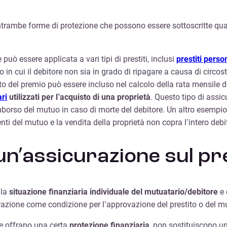
ntrambe forme di protezione che possono essere sottoscritte qua
uò essere applicata a vari tipi di prestiti, inclusi
prestiti perso
so in cui il debitore non sia in grado di ripagare a causa di circo
o del premio può essere incluso nel calcolo della rata mensile de
ari
utilizzati per l’acquisto di una proprietà
. Questo tipo di ass
rimborso del mutuo in caso di morte del debitore. Un altro esempio
nti del mutuo e la vendita della proprietà non copra l’intero debi
n’assicurazione sul pre
lla
situazione finanziaria individuale del mutuatario/debitore
e 
urazione come condizione per l’approvazione del prestito o del m
ne offrano una certa
protezione finanziaria
, non sostituiscono 