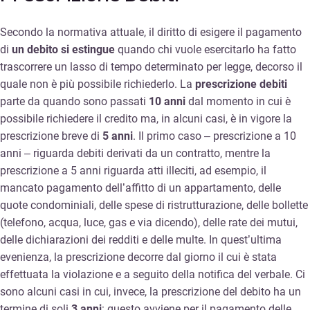
Secondo la normativa attuale, il diritto di esigere il pagamento
di
un debito si estingue
quando chi vuole esercitarlo ha fatto
trascorrere un lasso di tempo determinato per legge, decorso il
quale non è più possibile richiederlo. La
prescrizione debiti
parte da quando sono passati
10 anni
dal momento in cui è
possibile richiedere il credito ma, in alcuni casi, è in vigore la
prescrizione breve di
5 anni
. Il primo caso – prescrizione a 10
anni – riguarda debiti derivati da un contratto, mentre la
prescrizione a 5 anni riguarda atti illeciti, ad esempio, il
mancato pagamento dell’affitto di un appartamento, delle
quote condominiali, delle spese di ristrutturazione, delle bollette
(telefono, acqua, luce, gas e via dicendo), delle rate dei mutui,
delle dichiarazioni dei redditi e delle multe. In quest’ultima
evenienza, la prescrizione decorre dal giorno il cui è stata
effettuata la violazione e a seguito della notifica del verbale. Ci
sono alcuni casi in cui, invece, la prescrizione del debito ha un
termine di soli
3 anni
: questo avviene per il pagamento delle