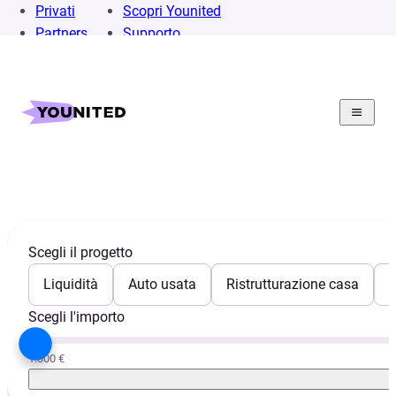
Privati
Scopri Younited
Partners
Supporto
Prescrizione Debiti
Scegli il progetto
Liquidità
Auto usata
Ristrutturazione casa
E
Scegli l'importo
1.000 €